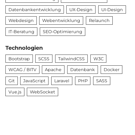
Datenbankentwicklung
UX-Design
UI-Design
Webdesign
Webentwicklung
Relaunch
IT-Beratung
SEO-Optimierung
Technologien
Bootstrap
SCSS
TailwindCSS
W3C
WCAG / BITV
Apache
Datenbank
Docker
Git
JavaScript
Laravel
PHP
SASS
Vue.js
WebSocket