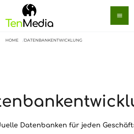
menu
HOME
DATENBANKENTWICKLUNG
tenbankentwickl
duelle Datenbanken für jeden Geschäf