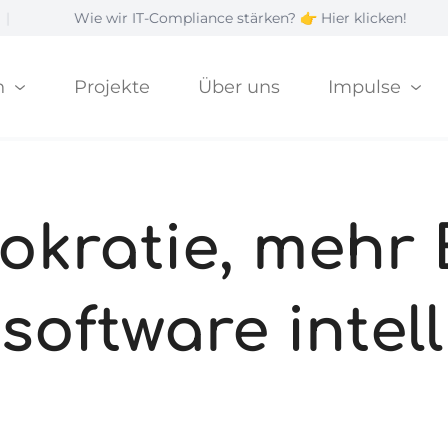
 wir IT-Compliance stärken? 👉 Hier klicken!
|
n
Projekte
Über uns
Impulse
kratie, mehr E
oftware intell