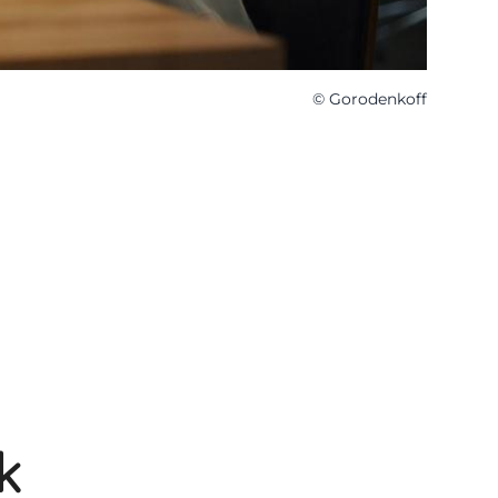
© Gorodenkoff
a
k