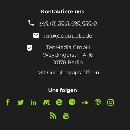
Kontaktiere uns

+49 (0) 30 5 490 650-0

info@tenmedia.de
TenMedia GmbH
beenhere
Weydingerstr. 14-16
10178
Berlin
Mit Google Maps öffnen
Uns folgen