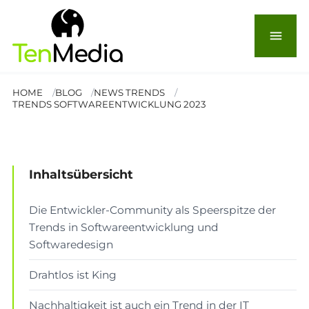
Softwareentwicklung: 8
menu
brandheiße Trends in 2023
HOME
BLOG
NEWS TRENDS
TRENDS SOFTWAREENTWICKLUNG 2023
© deagreez
NEWS & TRENDS
Lesezeit: 5 Min.
Inhaltsübersicht
Die Entwickler-Community als Speerspitze der
Trends in Softwareentwicklung und
Softwaredesign
Drahtlos ist King
Nachhaltigkeit ist auch ein Trend in der IT