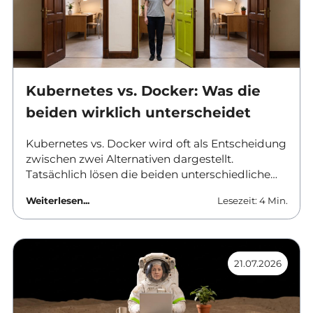
Kubernetes vs. Docker: Was die
beiden wirklich unterscheidet
Kubernetes vs. Docker wird oft als Entscheidung
zwischen zwei Alternativen dargestellt.
Tatsächlich lösen die beiden unterschiedliche
Aufgaben und werden in vielen Umgebungen
Weiterlesen...
Lesezeit: 4 Min.
gemeinsam eingesetzt. Dieser Beitrag ordnet
ein, was Docker leistet, wo Kubernetes ansetzt
und ab wann sich der Aufwand einer
vollwertigen Orchestrierung überhaupt rechnet.
21.07.2026