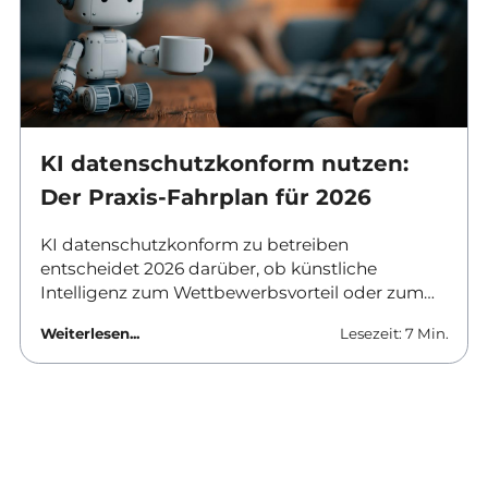
KI datenschutzkonform nutzen:
Der Praxis-Fahrplan für 2026
KI datenschutzkonform zu betreiben
entscheidet 2026 darüber, ob künstliche
Intelligenz zum Wettbewerbsvorteil oder zum
Haftungsrisiko wird. Verantwortliche in
Weiterlesen...
Lesezeit: 7 Min.
Unternehmen und Behörden brauchen klare
Antworten: Welche Tools sind erlaubt, was
ändert sich zum August, und wie lässt sich KI-
Datenschutz im Unternehmen praktisch
umsetzen? Dieser Beitrag liefert den Fahrplan
für den Alltag.