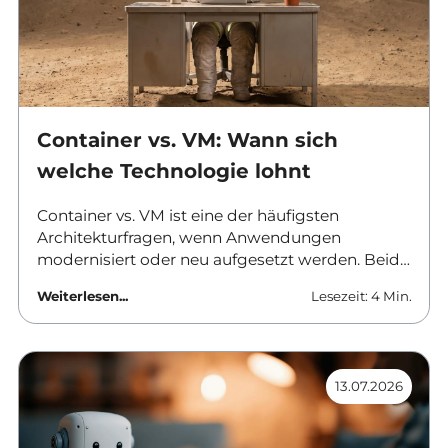
Container vs. VM: Wann sich
welche Technologie lohnt
Container vs. VM ist eine der häufigsten
Architekturfragen, wenn Anwendungen
modernisiert oder neu aufgesetzt werden. Beide
Ansätze trennen Software von der
Weiterlesen...
Lesezeit: 4 Min.
darunterliegenden Hardware, aber sie tun es auf
unterschiedlichen Ebenen und mit
unterschiedlichen Folgen für Betrieb, Sicherheit
und Kosten. Dieser Beitrag ordnet die
13.07.2026
Unterschiede ein und nennt Kriterien für die
Auswahl.