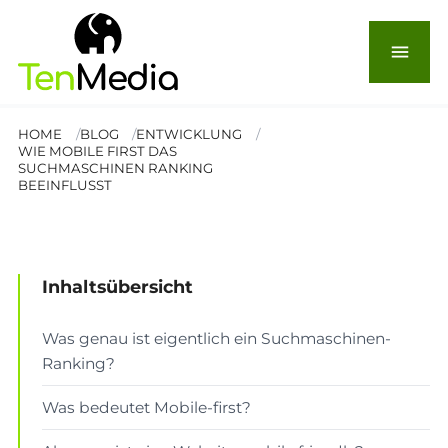
Wie Mobile-first das
menu
Suchmaschinen-Ranking
beeinflusst
HOME
BLOG
ENTWICKLUNG
WIE MOBILE FIRST DAS
SUCHMASCHINEN RANKING
BEEINFLUSST
© Andrea Piacquadio
ENTWICKLUNG
Lesezeit: 2 Min.
Inhaltsübersicht
Was genau ist eigentlich ein Suchmaschinen-
Ranking?
Was bedeutet Mobile-first?