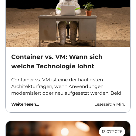
Container vs. VM: Wann sich
welche Technologie lohnt
Container vs. VM ist eine der häufigsten
Architekturfragen, wenn Anwendungen
modernisiert oder neu aufgesetzt werden. Beide
Ansätze trennen Software von der
Weiterlesen...
Lesezeit: 4 Min.
darunterliegenden Hardware, aber sie tun es auf
unterschiedlichen Ebenen und mit
unterschiedlichen Folgen für Betrieb, Sicherheit
und Kosten. Dieser Beitrag ordnet die
13.07.2026
Unterschiede ein und nennt Kriterien für die