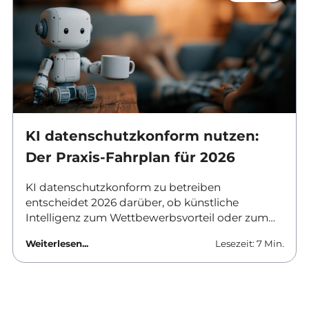
Auswahl.
KI datenschutzkonform nutzen:
Der Praxis-Fahrplan für 2026
KI datenschutzkonform zu betreiben
entscheidet 2026 darüber, ob künstliche
Intelligenz zum Wettbewerbsvorteil oder zum
Haftungsrisiko wird. Verantwortliche in
Weiterlesen...
Lesezeit: 7 Min.
Unternehmen und Behörden brauchen klare
Antworten: Welche Tools sind erlaubt, was
ändert sich zum August, und wie lässt sich KI-
Datenschutz im Unternehmen praktisch
umsetzen? Dieser Beitrag liefert den Fahrplan