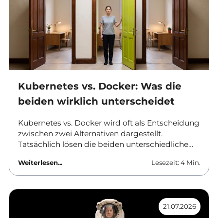
Kubernetes vs. Docker: Was die
beiden wirklich unterscheidet
Kubernetes vs. Docker wird oft als Entscheidung
zwischen zwei Alternativen dargestellt.
Tatsächlich lösen die beiden unterschiedliche
Aufgaben und werden in vielen Umgebungen
Weiterlesen...
Lesezeit: 4 Min.
gemeinsam eingesetzt. Dieser Beitrag ordnet
ein, was Docker leistet, wo Kubernetes ansetzt
und ab wann sich der Aufwand einer
vollwertigen Orchestrierung überhaupt rechnet.
21.07.2026