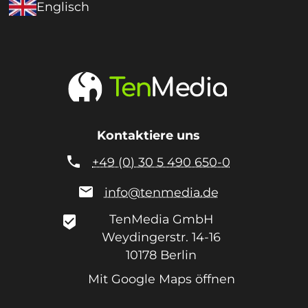
Englisch
Kontaktiere uns

+49 (0) 30 5 490 650-0

info@tenmedia.de
TenMedia GmbH
beenhere
Weydingerstr. 14-16
10178
Berlin
Mit Google Maps öffnen