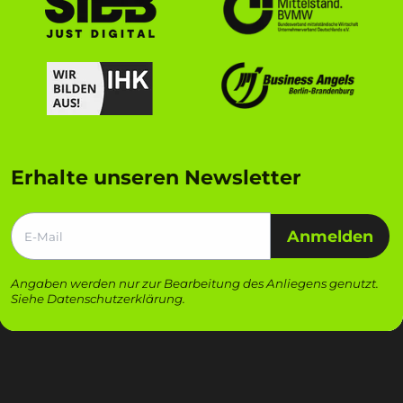
Erhalte unseren Newsletter
Anmelden
Angaben werden nur zur Bearbeitung des Anliegens genutzt.
Siehe
Datenschutzerklärung
.