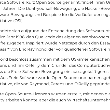
ce Software, kurz Open Source genannt, findet ihren Ur
r Jahren. Die Do-it-yourself-Bewegung, die Hacker-Be
tware-Bewegung sind Beispiele für die Vorläufer der s
tiative (OSI).
ndete sich aufgrund der Entscheidung des Softwareu
im Jahr 1998, den Quellcode des eigenen Webbrowsers
 freizugeben. Inspiriert wurde Netscape durch den Essay
asar“ von Eric Raymond, der von quelloffener Software h
mond beschloss zusammen mit dem US-amerikanischen 
ens und Tim O’Reilly, dem Gründer des Computerbuchve
ss die Freie-Software-Bewegung ein aussagekräftigeres
 Aus Freie Software wurde Open Source und namensge
itiative, die von Raymond, Perens und O’Reilly gegründe
e Open-Source-Lizenzen wurden erstellt, mit denen di
y arbeiten konnte, aber die auch Wirtschaftsunterne