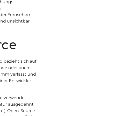
hungs-,
n
der Fernsehern
end unsichtbar.
rce
 bezieht sich auf
lcode oder auch
ramm verfasst und
iner Entwickler-
re verwendet,
atur ausgedehnt
tc.), Open-Source-