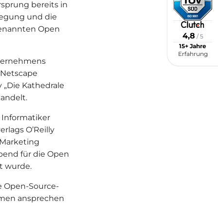
sprung bereits in
wegung und die
ogenannten Open
4,8
/ 5
15+ Jahre
Erfahrung
nternehmens
 Netscape
 „Die Kathedrale
andelt.
Informatiker
rlags O’Reilly
 Marketing
bend für die Open
t wurde.
e Open-Source-
hmen ansprechen