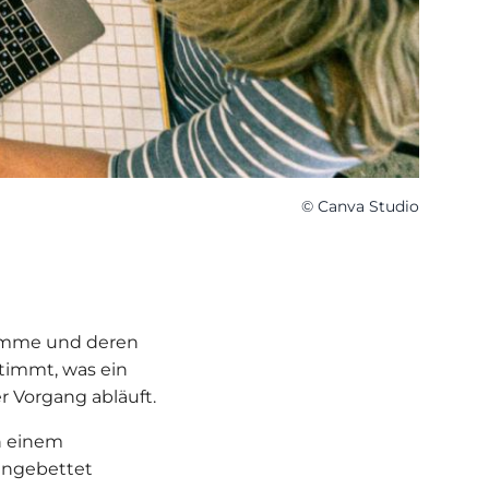
© Canva Studio
gramme und deren
timmt, was ein
r Vorgang abläuft.
n einem
ingebettet