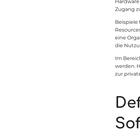
Hardware 
Zugang zu
Beispiele
Resources
eine Orga
die Nutzu
Im Bereic
werden. H
zur privat
De
So