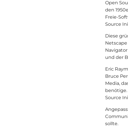
Open Sour
den 1950e
Freie-Sof
Source Ini
Diese grü
Netscape 
Navigator
und der B
Eric Ray
Bruce Per
Media, da
benötige.
Source In
Angepasst
Communit
sollte.