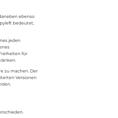
, daneben ebenso
pyleft bedeutet,
ines jeden
jenes
reiheiten für
hränken.
are zu machen. Der
eiterten Versionen
erden.
erschieden.