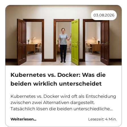
03.08.2026
Kubernetes vs. Docker: Was die
beiden wirklich unterscheidet
Kubernetes vs. Docker wird oft als Entscheidung
zwischen zwei Alternativen dargestellt.
Tatsächlich lösen die beiden unterschiedliche
Aufgaben und werden in vielen Umgebungen
Weiterlesen...
Lesezeit: 4 Min.
gemeinsam eingesetzt. Dieser Beitrag ordnet