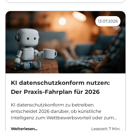
unterschiedlichen Ebenen und mit
unterschiedlichen Folgen für Betrieb, Sicherheit
und Kosten. Dieser Beitrag ordnet die
13.07.2026
Unterschiede ein und nennt Kriterien für die
Auswahl.
KI datenschutzkonform nutzen:
Der Praxis-Fahrplan für 2026
KI datenschutzkonform zu betreiben
entscheidet 2026 darüber, ob künstliche
Intelligenz zum Wettbewerbsvorteil oder zum
Haftungsrisiko wird. Verantwortliche in
Weiterlesen...
Lesezeit: 7 Min.
Unternehmen und Behörden brauchen klare