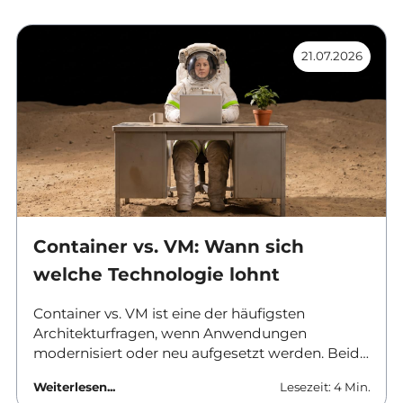
ein, was Docker leistet, wo Kubernetes ansetzt
und ab wann sich der Aufwand einer
vollwertigen Orchestrierung überhaupt rechnet.
21.07.2026
Container vs. VM: Wann sich
welche Technologie lohnt
Container vs. VM ist eine der häufigsten
Architekturfragen, wenn Anwendungen
modernisiert oder neu aufgesetzt werden. Beide
Ansätze trennen Software von der
Weiterlesen...
Lesezeit: 4 Min.
darunterliegenden Hardware, aber sie tun es auf