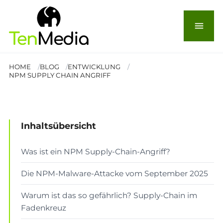
bedroht Unternehmen:
Hintergründe und
menu
Schutzmaßnahmen
HOME
BLOG
ENTWICKLUNG
NPM SUPPLY CHAIN ANGRIFF
© Song_about_summer
ENTWICKLUNG
Lesezeit: 6 Min.
Inhaltsübersicht
Was ist ein NPM Supply-Chain-Angriff?
Die NPM-Malware-Attacke vom September 2025
Warum ist das so gefährlich? Supply-Chain im
Fadenkreuz