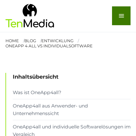
Unternehmen sinnvoll?
Chancen und Grenzen der
menu
All-in-one-Lösung
HOME
BLOG
ENTWICKLUNG
ONEAPP 4 ALL VS INDIVIDUALSOFTWARE
© Prostock-studio
ENTWICKLUNG
Lesezeit: 6 Min.
Inhaltsübersicht
Was ist OneApp4all?
OneApp4all aus Anwender- und
Unternehmenssicht
OneApp4all und individuelle Softwarelösungen im
Vergleich