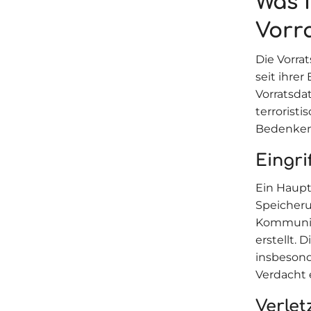
Was i
Vorr
Die Vorra
seit ihre
Vorratsda
terroristi
Bedenken 
Eingri
Ein Hauptk
Speicheru
Kommunik
erstellt. 
insbesond
Verdacht e
Verlet