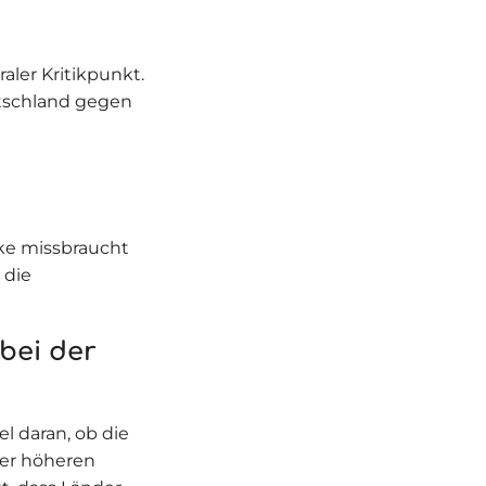
aler Kritikpunkt.
utschland gegen
ke missbraucht
 die
bei der
el daran, ob die
ner höheren