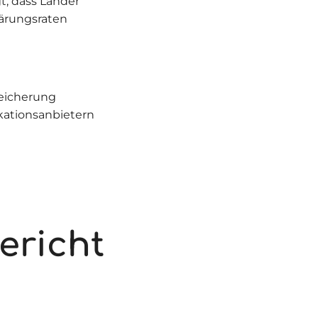
t, dass Länder
lärungsraten
eicherung
kationsanbietern
ericht