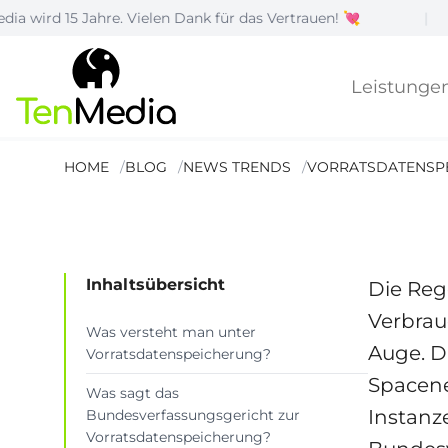
5 Jahre. Vielen Dank für das Vertrauen! 💘
|
Wie
Vorratsdaten
Leistunge
nicht EU-kon
HOME
BLOG
NEWS TRENDS
VORRATSDATENSP
Lesezeit: 6 Min.
Inhaltsübersicht
Die Reg
Verbrau
Was versteht man unter
Auge. 
Vorratsdatenspeicherung?
Spacene
Was sagt das
Instanz
Bundesverfassungsgericht zur
Vorratsdatenspeicherung?