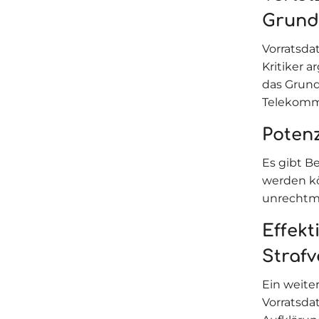
Grund
Vorratsda
Kritiker 
das Grund
Telekomm
Potenz
Es gibt B
werden kön
unrechtmä
Effekt
Strafv
Ein weiter
Vorratsda