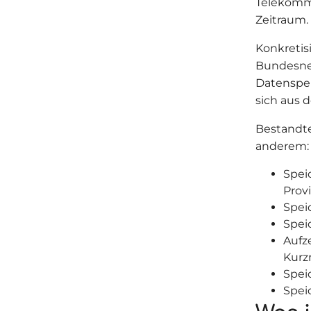
Telekomm
Zeitraum.
Konkretis
Bundesnet
Datenspei
sich aus 
Bestandte
anderem:
Spei
Prov
Spei
Spei
Aufz
Kurz
Spei
Spei