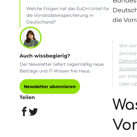
Bundesv
Welche Folgen hat das EuGH-Urteil für
Deutsch
die Vorratsdatenspeicherung in
die Vor
Deutschland?
Wir vo
Service
Auch wissbegierig?
Datenb
Der Newsletter liefert regelmäßig neue
Suppor
Beiträge und IT-Wissen frei Haus.
an. In
oder üb
Newsletter abonnieren
Teilen
Wa
Vo