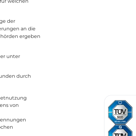
für welchen
ge der
erungen an die
behörden ergeben
er unter
Kunden durch
netnutzung
ens von
rkennungen
Wochen