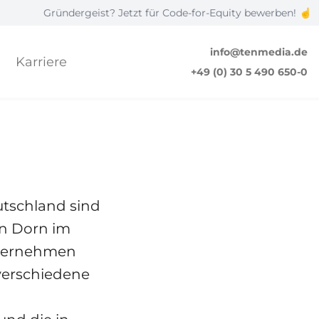
ründergeist? Jetzt für Code-for-Equity bewerben! ☝️
|
tschland
info@tenmedia.de
Karriere
+49 (0) 30 5 490 650-0
© karnizz
NEWS & TRENDS
utschland sind
in Dorn im
nternehmen
 verschiedene