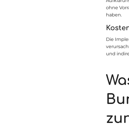
Aufklärun
ohne Vorr
haben.
Koste
Die Imple
verursach
und indir
Wa
Bu
zu