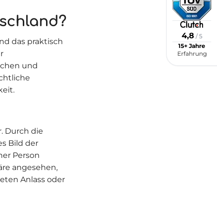
tschland?
4,8
/ 5
Und das praktisch
15+ Jahre
r
Erfahrung
rechen und
chtliche
eit.
r. Durch die
 Bild der
er Person
phäre angesehen,
eten Anlass oder