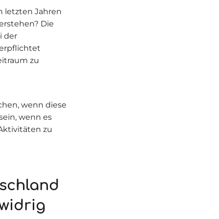
n letzten Jahren
verstehen? Die
i der
rpflichtet
eitraum zu
ichen, wenn diese
sein, wenn es
ktivitäten zu
tschland
widrig