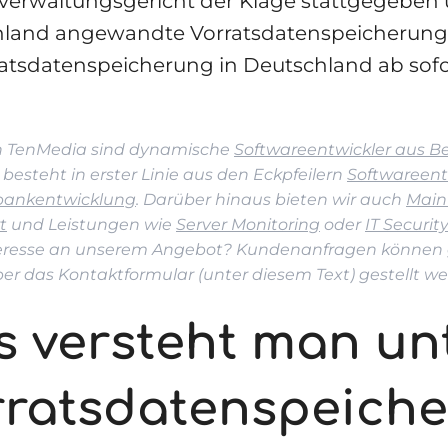
erwaltungsgericht der Klage stattgegeben 
land angewandte Vorratsdatenspeicherung g
ratsdatenspeicherung in Deutschland ab sofo
n TenMedia sind dynamische
Softwareentwickler aus Be
 besteht in erster Linie aus den Eckpfeilern
Softwareent
ankentwicklung
. Darüber hinaus bieten wir auch
Main
t
und Leistungen wie
Server Monitoring
oder
IT Securi
teresse an unserem Angebot? Kundenanfragen können 
er das Kontaktformular (unter diesem Text) gestellt we
s versteht man un
rratsdatenspeich