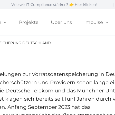
 wir IT-Compliance stärken? 👉 Hier klicken!
|
G
speicherung: Deu
n
Projekte
Über uns
Impulse
form
EICHERUNG DEUTSCHLAND
elungen zur Vorratsdatenspeicherung in De
cherschützern und Providern schon lange e
Die Deutsche Telekom und das Münchner U
t klagen sich bereits seit fünf Jahren durch
en. Anfang September 2023 hat das