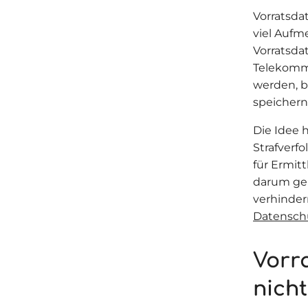
Vorratsda
viel Aufm
Vorratsda
Telekommu
werden, b
speichern
Die Idee 
Strafverf
für Ermit
darum geh
verhinder
Datenschu
Vorr
nich