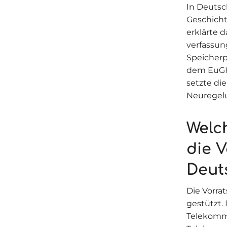
In Deutsc
Geschicht
erklärte 
verfassun
Speicherp
dem EuGH
setzte di
Neuregelu
Welc
die 
Deut
Die Vorra
gestützt.
Telekommu