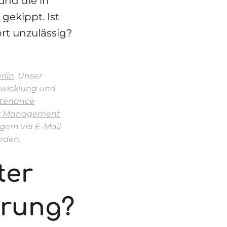
und die in
ekippt. Ist
rt unzulässig?
rlin
. Unser
wicklung
und
tenance
ty Management
gern via
E-Mail
rden.
ter
erung?