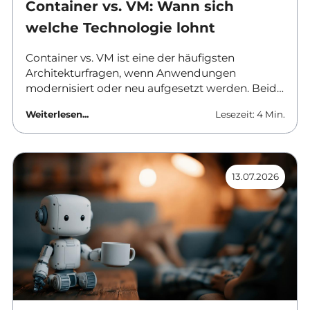
Container vs. VM: Wann sich
welche Technologie lohnt
Container vs. VM ist eine der häufigsten
Architekturfragen, wenn Anwendungen
modernisiert oder neu aufgesetzt werden. Beide
Ansätze trennen Software von der
Weiterlesen...
Lesezeit: 4 Min.
darunterliegenden Hardware, aber sie tun es auf
unterschiedlichen Ebenen und mit
unterschiedlichen Folgen für Betrieb, Sicherheit
und Kosten. Dieser Beitrag ordnet die
13.07.2026
Unterschiede ein und nennt Kriterien für die
Auswahl.