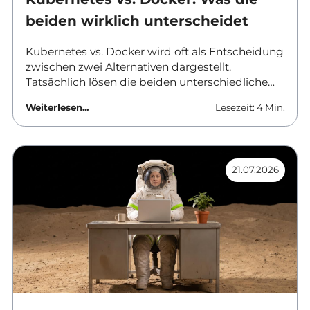
beiden wirklich unterscheidet
Kubernetes vs. Docker wird oft als Entscheidung
zwischen zwei Alternativen dargestellt.
Tatsächlich lösen die beiden unterschiedliche
Aufgaben und werden in vielen Umgebungen
Weiterlesen...
Lesezeit: 4 Min.
gemeinsam eingesetzt. Dieser Beitrag ordnet
ein, was Docker leistet, wo Kubernetes ansetzt
und ab wann sich der Aufwand einer
vollwertigen Orchestrierung überhaupt rechnet.
21.07.2026