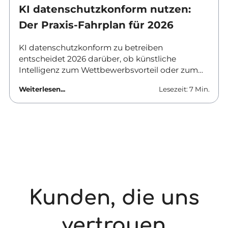
KI datenschutzkonform nutzen:
Der Praxis-Fahrplan für 2026
KI datenschutzkonform zu betreiben
entscheidet 2026 darüber, ob künstliche
Intelligenz zum Wettbewerbsvorteil oder zum
Haftungsrisiko wird. Verantwortliche in
Weiterlesen...
Lesezeit: 7 Min.
Unternehmen und Behörden brauchen klare
Antworten: Welche Tools sind erlaubt, was
ändert sich zum August, und wie lässt sich KI-
Datenschutz im Unternehmen praktisch
umsetzen? Dieser Beitrag liefert den Fahrplan
für den Alltag.
Kunden, die uns
vertrauen