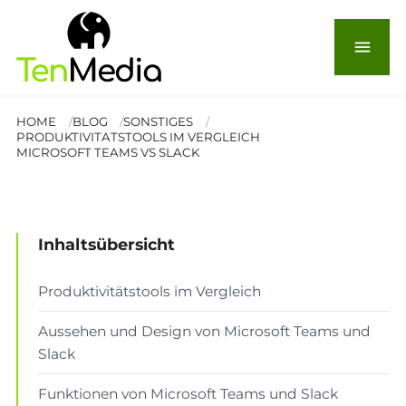
Produktivitätstools im
menu
Vergleich: Microsoft Teams
vs. Slack
HOME
BLOG
SONSTIGES
PRODUKTIVITATSTOOLS IM VERGLEICH
MICROSOFT TEAMS VS SLACK
© Drobot Dean
SONSTIGES
Lesezeit: 4 Min.
Inhaltsübersicht
Produktivitätstools im Vergleich
Aussehen und Design von Microsoft Teams und
Slack
Funktionen von Microsoft Teams und Slack