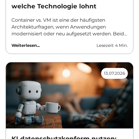
welche Technologie lohnt
Container vs. VM ist eine der häufigsten
Architekturfragen, wenn Anwendungen
modernisiert oder neu aufgesetzt werden. Beide
Ansätze trennen Software von der
Weiterlesen...
Lesezeit: 4 Min.
darunterliegenden Hardware, aber sie tun es auf
unterschiedlichen Ebenen und mit
unterschiedlichen Folgen für Betrieb, Sicherheit
und Kosten. Dieser Beitrag ordnet die
13.07.2026
Unterschiede ein und nennt Kriterien für die
Auswahl.
KI datenschutzkonform nutzen: