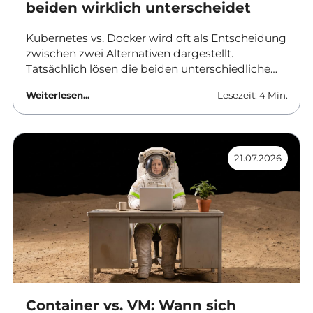
beiden wirklich unterscheidet
Kubernetes vs. Docker wird oft als Entscheidung
zwischen zwei Alternativen dargestellt.
Tatsächlich lösen die beiden unterschiedliche
Aufgaben und werden in vielen Umgebungen
Weiterlesen...
Lesezeit: 4 Min.
gemeinsam eingesetzt. Dieser Beitrag ordnet
ein, was Docker leistet, wo Kubernetes ansetzt
und ab wann sich der Aufwand einer
vollwertigen Orchestrierung überhaupt rechnet.
21.07.2026
Container vs. VM: Wann sich