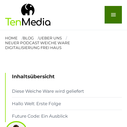
Neuer Podcast: Weiche
menu
Ware – Digitalisierung frei
Haus
HOME
BLOG
UEBER UNS
NEUER PODCAST WEICHE WARE
DIGITALISIERUNG FREI HAUS
© Weiche Ware Podcast
ÜBER UNS
Lesezeit: 2 Min.
Inhaltsübersicht
Diese Weiche Ware wird geliefert
Hallo Welt: Erste Folge
Future Code: Ein Ausblick