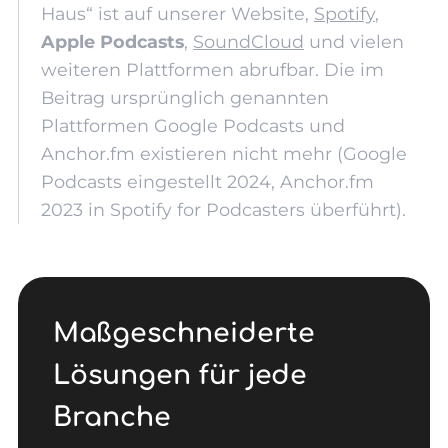
Haus“ ist auf unserer Website,
Spotify
,
Apple Podcasts
,
SoundCloud
und vielen
weiteren Plattformen abrufbar. Die im
Beitrag ursprünglich genannten
Plattformen Google Podcasts und
Anchor.fm existieren nicht mehr (Google
Podcasts eingestellt 2024, Anchor.fm
2023 in Spotify for Podcasters überführt).
Maßgeschneiderte
Lösungen für jede
Branche