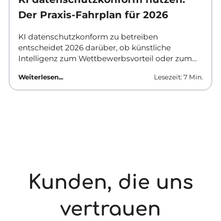
Der Praxis-Fahrplan für 2026
KI datenschutzkonform zu betreiben
entscheidet 2026 darüber, ob künstliche
Intelligenz zum Wettbewerbsvorteil oder zum
Haftungsrisiko wird. Verantwortliche in
Weiterlesen...
Lesezeit: 7 Min.
Unternehmen und Behörden brauchen klare
Antworten: Welche Tools sind erlaubt, was
ändert sich zum August, und wie lässt sich KI-
Datenschutz im Unternehmen praktisch
umsetzen? Dieser Beitrag liefert den Fahrplan
für den Alltag.
Kunden, die uns
vertrauen