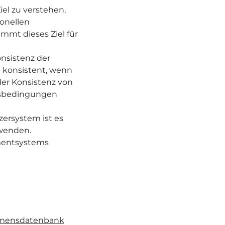
el zu verstehen,
onellen
mt dieses Ziel für
nsistenz der
 konsistent, wenn
der Konsistenz von
tsbedingungen
ersystem ist es
wenden.
mentsystems
mensdatenbank