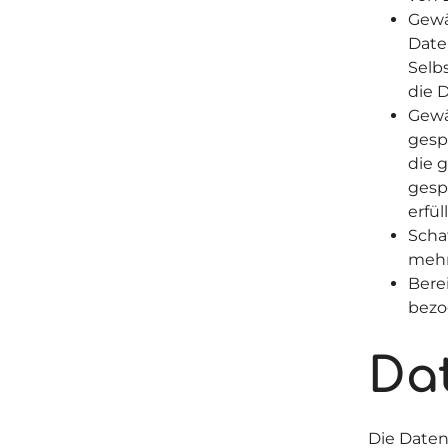
Gewä
Date
Selb
die 
Gewä
gesp
die 
gesp
erfül
Scha
mehr
Bere
bezo
Da
Die Daten