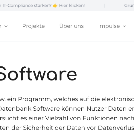
 stärken? 👉 Hier klicken!
|
Gründergeist? Jetz
n
Projekte
Über uns
Impulse
Software
w. ein Programm, welches auf die elektroni
Datenbank Software können Nutzer Daten ers
 versucht es einer Vielzahl von Funktionen 
en der Sicherheit der Daten vor Datenverlu