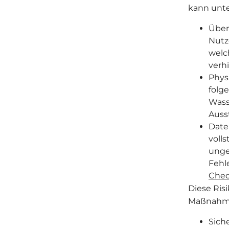
kann unte
Über
Nutz
welc
verh
Phys
folg
Wass
Auss
Date
voll
unge
Fehl
Chec
Diese Ris
Maßnahme
Sich