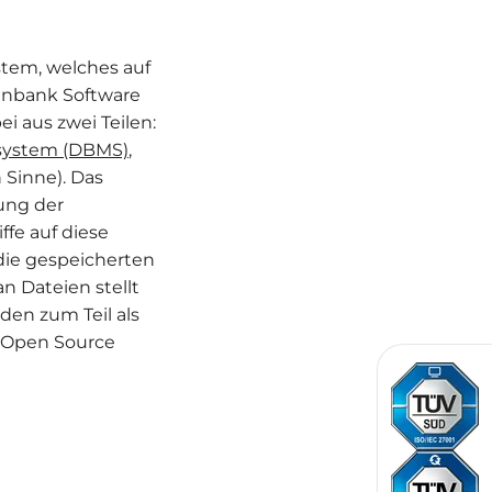
stem, welches auf
tenbank Software
 aus zwei Teilen:
ystem (DBMS)
,
Sinne). Das
ung der
ffe auf diese
ie gespeicherten
n Dateien stellt
n zum Teil als
s Open Source