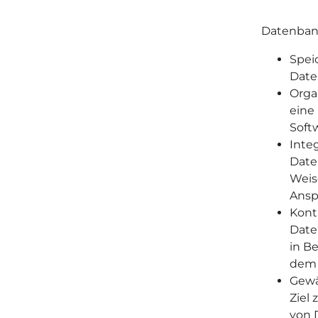
Datenbank
Spei
Dat
Orga
eine
Soft
Inte
Date
Weis
Ansp
Kont
Date
in B
dem 
Gewä
Ziel 
von 