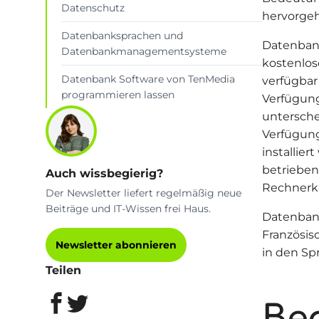
Datenschutz
hervorge
Datenbanksprachen und
Datenban
Datenbankmanagementsysteme
kostenlos
Datenbank Software von TenMedia
verfügbar
programmieren lassen
Verfügung
untersche
Verfügung
installie
betrieben
Auch wissbegierig?
Rechnerka
Der Newsletter liefert regelmäßig neue
Beiträge und IT-Wissen frei Haus.
Datenbank
Französis
Newsletter abonnieren
in den Sp
Teilen
Beg