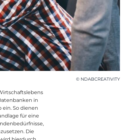
© NDABCREATIVITY
Wirtschaftslebens
n Datenbanken in
b ein. So dienen
ndlage für eine
undenbedürfnisse,
mzusetzen. Die
wird hierdurch