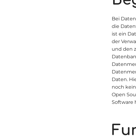
Bei Daten
die Daten
ist ein D
der Verwa
und den z
Datenbank
Datenmeng
Datenmen
Daten. Hi
noch kei
Open Sour
Software 
Fu