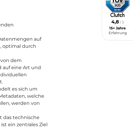
4,8
/ 5
tenden
15+ Jahre
Erfahrung
e Datenmengen auf
, optimal durch
n von dem
uf eine Art und
dividuellen
t.
delt es sich um
 Metadaten, welche
llen, werden von
st das technische
st ein zentrales Ziel