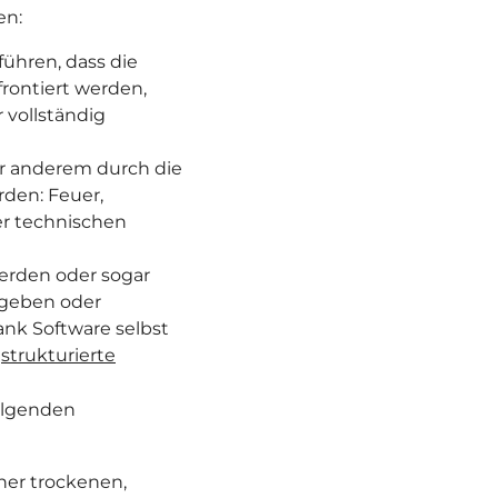
en:
ühren, dass die
rontiert werden,
 vollständig
 anderem durch die
rden: Feuer,
er technischen
erden oder sogar
gegeben oder
nk Software selbst
e
strukturierte
olgenden
ner trockenen,