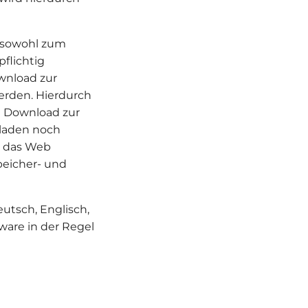
 sowohl zum
flichtig
wnload zur
werden. Hierdurch
n Download zur
laden noch
r das Web
peicher- und
eutsch, Englisch,
ware in der Regel