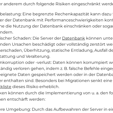
r anderem durch folgende Risiken eingeschränkt werd
belastung: Eine begrenzte Rechenkapazität kann dazu f
er der Datenbank mit Performanceschwierigkeiten konf
he die Nutzung der Datenbank einschränken oder sogar
indern.
ischer Schaden: Die Server der
Datenbank
können unter
enden Ursachen beschädigt oder vollständig zerstört we
erschaden, Überhitzung, statische Entladung, Ausfall d
tattung und Veralterung.
nkorruption oder -verlust: Daten können korrumpiert w
ständig verloren gehen, indem z. B. falsche Befehle ein
eignete Daten gespeichert werden oder in der Datenba
er enthalten sind. Besonders bei Migrationen senkt ein
kliste
dieses Risiko erheblich.
iken können durch die Implementierung von u. a. den f
n entschärft werden:
ere Umgebung: Durch das Aufbewahren der Server in ei