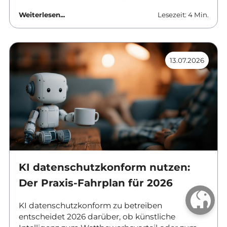
Ansätze trennen Software von der
Weiterlesen...
Lesezeit: 4 Min.
darunterliegenden Hardware, aber sie tun es auf
unterschiedlichen Ebenen und mit
unterschiedlichen Folgen für Betrieb, Sicherheit
und Kosten. Dieser Beitrag ordnet die
13.07.2026
Unterschiede ein und nennt Kriterien für die
Auswahl.
KI datenschutzkonform nutzen:
Der Praxis-Fahrplan für 2026
KI datenschutzkonform zu betreiben
entscheidet 2026 darüber, ob künstliche