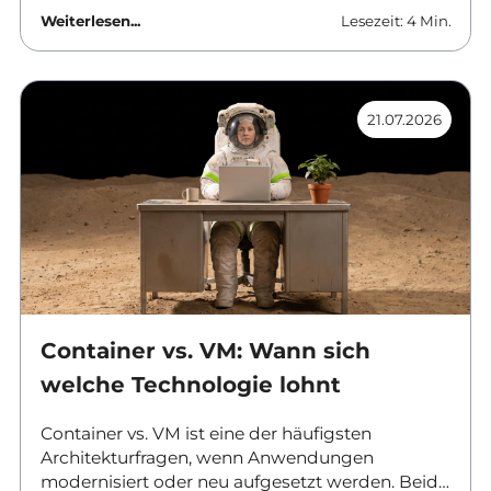
Aufgaben und werden in vielen Umgebungen
Weiterlesen...
Lesezeit: 4 Min.
gemeinsam eingesetzt. Dieser Beitrag ordnet
ein, was Docker leistet, wo Kubernetes ansetzt
und ab wann sich der Aufwand einer
vollwertigen Orchestrierung überhaupt rechnet.
21.07.2026
Container vs. VM: Wann sich
welche Technologie lohnt
Container vs. VM ist eine der häufigsten
Architekturfragen, wenn Anwendungen
modernisiert oder neu aufgesetzt werden. Beide