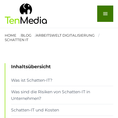
Schatten-IT: Ein Risiko für
menu
Unternehmen
HOME
BLOG
ARBEITSWELT DIGITALISIERUNG
SCHATTEN IT
© Vilaysack
Lesezeit: 6 Min.
Inhaltsübersicht
ARBEITSWELT & DIGITALISIERUNG
Was ist Schatten-IT?
Was sind die Risiken von Schatten-IT in
Unternehmen?
Schatten-IT und Kosten