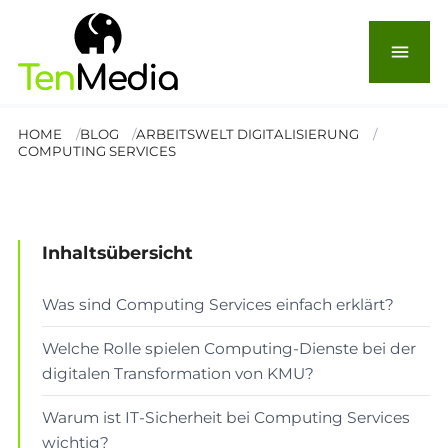
Wie Computing Services
die Agilität von KMU
menu
steigern
HOME
BLOG
ARBEITSWELT DIGITALISIERUNG
COMPUTING SERVICES
© Olha
Lesezeit: 12 Min.
Inhaltsübersicht
ARBEITSWELT & DIGITALISIERUNG
Was sind Computing Services einfach erklärt?
Welche Rolle spielen Computing-Dienste bei der
digitalen Transformation von KMU?
Warum ist IT-Sicherheit bei Computing Services
wichtig?