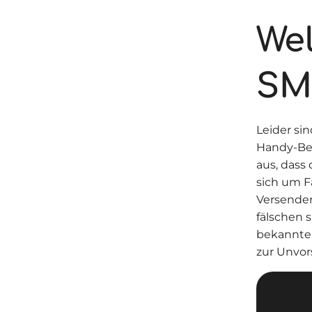
We
SM
Leider si
Handy-Bet
aus, dass
sich um F
Versender
fälschen 
bekannten
zur Unvors