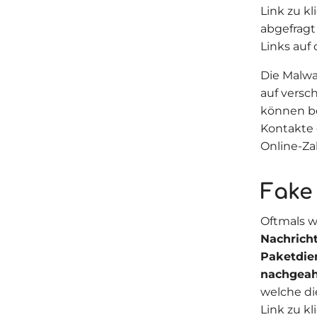
Link zu kl
abgefragt
Links auf
Die Malwa
auf versc
können be
Kontakte 
Online-Za
Fake
Oftmals w
Nachricht
Paketdie
nachgeah
welche di
Link zu kl