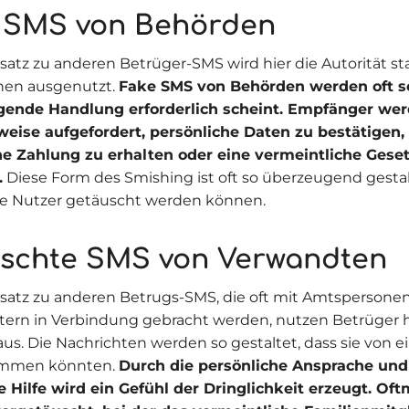
 SMS von Behörden
atz zu anderen Betrüger-SMS wird hier die Autorität sta
onen ausgenutzt.
Fake SMS von Behörden werden oft so
ngende Handlung erforderlich scheint. Empfänger we
weise aufgefordert, persönliche Daten zu bestätigen,
he Zahlung zu erhalten oder eine vermeintliche Gese
.
Diese Form des Smishing ist oft so überzeugend gestalt
ge Nutzer getäuscht werden können.
lschte SMS von Verwandten
atz zu anderen Betrugs-SMS, die oft mit Amtspersone
stern in Verbindung gebracht werden, nutzen Betrüger hi
us. Die Nachrichten werden so gestaltet, dass sie von 
ammen könnten.
Durch die persönliche Ansprache und
 Hilfe wird ein Gefühl der Dringlichkeit erzeugt. Oft