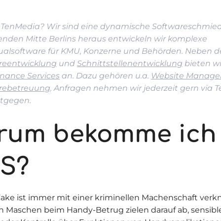
t TenMedia? Wir sind eine dynamische Softwareschmied
enden Mitte Berlins heraus entwickeln wir komplexe
dualsoftware für KMU, Konzerne und Behörden. Neben d
reentwicklung
und
Schnittstellenentwicklung
bieten wi
nance Services
an. Dazu gehören u.a.
Website Manag
rebetreuung
. Anfragen nehmen wir jederzeit gern via T
tgegen.
rum bekomme ich 
S?
ake ist immer mit einer kriminellen Machenschaft verkn
n Maschen beim Handy-Betrug zielen darauf ab, sensibl