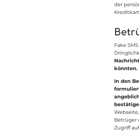
der persö
Kreditkar
Betr
Fake SMS 
Dringlichk
Nachricht
könnten.
In den B
formulier
angeblich
bestätige
Webseite,
Betrüger 
Zugriff a