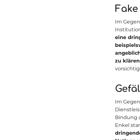
Fake
Im Gegens
Instituti
eine dri
beispiels
angeblic
zu klären
vorsichti
Gefä
Im Gegens
Dienstlei
Bindung a
Enkel st
dringende