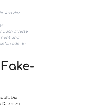
e. Aus der
er
r auch diverse
ement
und
elefon oder
E-
Fake-
üpft. Die
e Daten zu