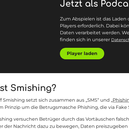
Jetzt als Podca
Zum Abspielen ist das Laden 
Players erforderlich. Dabei 
Daten verarbeitet werden. We
finden sich in unserer
Datensc
Player laden
ist Smishing?
ff Smishing setzt sich zusammen aus „SMS“ und „
Phishi
 im Prinzip um die Betrugsmasche Phishing, die via Fake 
hing versuchen Betrüger durch das Vortäuschen falsc
 der Nachricht dazu zu bewegen, Daten preiszugeben 