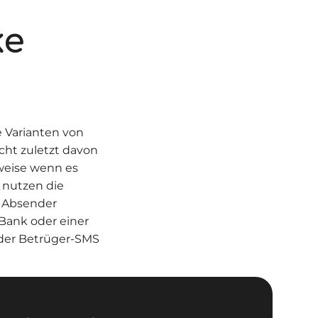
ke
e Varianten von
cht zuletzt davon
sweise wenn es
 nutzen die
s Absender
Bank oder einer
 der Betrüger-SMS