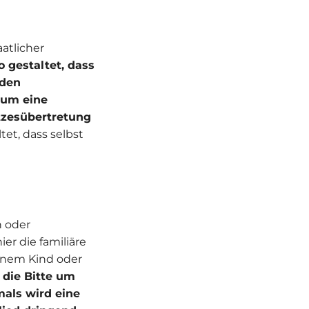
atlicher
 gestaltet, dass
rden
 um eine
tzesübertretung
et, dass selbst
n oder
er die familiäre
einem Kind oder
 die Bitte um
mals wird eine