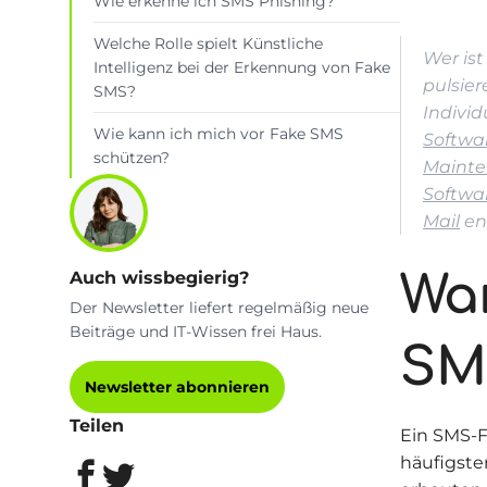
Wie erkenne ich SMS Phishing?
Welche Rolle spielt Künstliche
Wer is
Intelligenz bei der Erkennung von Fake
pulsier
SMS?
Indivi
Wie kann ich mich vor Fake SMS
Softwa
schützen?
Mainte
Softwa
Mail
en
Auch wissbegierig?
Wa
Der Newsletter liefert regelmäßig neue
Beiträge und IT-Wissen frei Haus.
SM
Newsletter abonnieren
Teilen
Ein SMS-F
häufigste