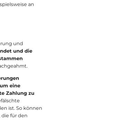
spielsweise an
erung und
det und die
k stammen
nachgeahmt.
erungen
, um eine
ete Zahlung zu
fälschte
en ist. So können
 die für den