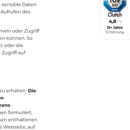
e sensible Daten
 Aufrufen des
4,8
/ 5
15+ Jahre
meln oder Zugriff
Erfahrung
en können. So
t oder die
Zugriff auf
zu erhalten.
Die
on
mens
n formuliert,
nen enthaltenen
e Webseite, auf