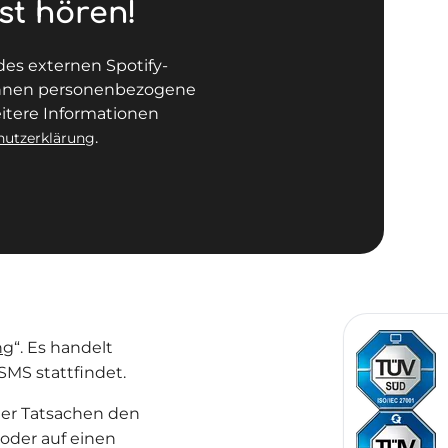
st hören!
des externen Spotify-
können personenbezogene
itere Informationen
.
hutzerklärung
ng
“. Es handelt
SMS stattfindet.
her Tatsachen den
oder auf einen