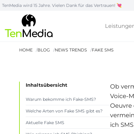
 wird 15 Jahre. Vielen Dank für das Vertrauen! 💘
|
Leistunge
Fake SMS – W
HOME
BLOG
NEWS TRENDS
FAKE SMS
Lesezeit: 8 Min.
Inhaltsübersicht
Ob verm
Voice-M
Warum bekomme ich Fake-SMS?
Oeuvre 
Welche Arten von Fake SMS gibt es?
vermein
Aktuelle Fake SMS
ich SMS