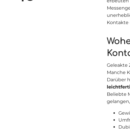
erbeuten 
Messenge
unerhebli
Kontakte 
Wohe
Kont
Geleakte
Manche Kr
Darüber h
leichtfer
Beliebte 
gelangen,
Gewi
Umf
Dubi