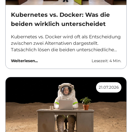
Kubernetes vs. Docker: Was die
beiden wirklich unterscheidet
Kubernetes vs. Docker wird oft als Entscheidung
zwischen zwei Alternativen dargestellt.
Tatsächlich lösen die beiden unterschiedliche
Aufgaben und werden in vielen Umgebungen
Weiterlesen...
Lesezeit: 4 Min.
gemeinsam eingesetzt. Dieser Beitrag ordnet
ein, was Docker leistet, wo Kubernetes ansetzt
und ab wann sich der Aufwand einer
vollwertigen Orchestrierung überhaupt rechnet.
21.07.2026