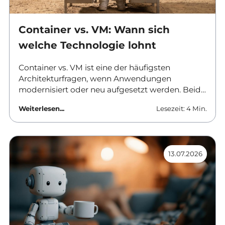
Container vs. VM: Wann sich
welche Technologie lohnt
Container vs. VM ist eine der häufigsten
Architekturfragen, wenn Anwendungen
modernisiert oder neu aufgesetzt werden. Beide
Ansätze trennen Software von der
Weiterlesen...
Lesezeit: 4 Min.
darunterliegenden Hardware, aber sie tun es auf
unterschiedlichen Ebenen und mit
unterschiedlichen Folgen für Betrieb, Sicherheit
und Kosten. Dieser Beitrag ordnet die
13.07.2026
Unterschiede ein und nennt Kriterien für die
Auswahl.