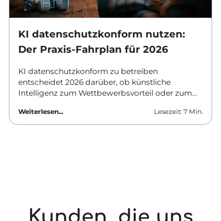
KI datenschutzkonform nutzen:
Der Praxis-Fahrplan für 2026
KI datenschutzkonform zu betreiben
entscheidet 2026 darüber, ob künstliche
Intelligenz zum Wettbewerbsvorteil oder zum
Haftungsrisiko wird. Verantwortliche in
Weiterlesen...
Lesezeit: 7 Min.
Unternehmen und Behörden brauchen klare
Antworten: Welche Tools sind erlaubt, was
ändert sich zum August, und wie lässt sich KI-
Datenschutz im Unternehmen praktisch
umsetzen? Dieser Beitrag liefert den Fahrplan
für den Alltag.
Kunden, die uns