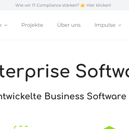
 wir IT-Compliance stärken? 👉 Hier klicken!
|
G
n
Projekte
Über uns
Impulse
terprise Softw
entwickelte Business Software