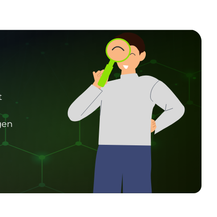
t
gen