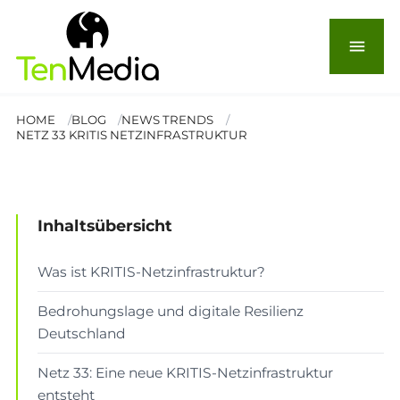
KRITIS-Netzinfrastruktur:
Netz 33 stärkt
menu
Deutschlands Resilienz
HOME
BLOG
NEWS TRENDS
NETZ 33 KRITIS NETZINFRASTRUKTUR
© Enrique del Barrio
NEWS & TRENDS
Lesezeit: 7 Min.
Inhaltsübersicht
Was ist KRITIS-Netzinfrastruktur?
Bedrohungslage und digitale Resilienz
Deutschland
Netz 33: Eine neue KRITIS-Netzinfrastruktur
entsteht