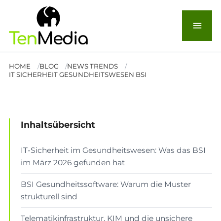
Gesundheitswesen: Warum
Software für Kliniken und
menu
Praxen angreifbar bleibt
HOME
BLOG
NEWS TRENDS
IT SICHERHEIT GESUNDHEITSWESEN BSI
© afthal
NEWS & TRENDS
Lesezeit: 7 Min.
Inhaltsübersicht
IT-Sicherheit im Gesundheitswesen: Was das BSI
im März 2026 gefunden hat
BSI Gesundheitssoftware: Warum die Muster
strukturell sind
Telematikinfrastruktur, KIM und die unsichere