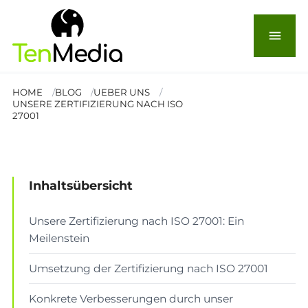
Geschafft! – Unsere
menu
Zertifizierung nach ISO-
27001
HOME
BLOG
UEBER UNS
UNSERE ZERTIFIZIERUNG NACH ISO
27001
© Ajronujen
ÜBER UNS
Lesezeit: 7 Min.
Inhaltsübersicht
Unsere Zertifizierung nach ISO 27001: Ein
Meilenstein
Umsetzung der Zertifizierung nach ISO 27001
Konkrete Verbesserungen durch unser