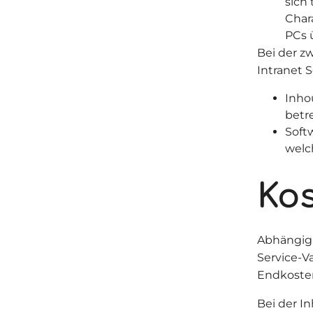
sich 
Char
PCs 
Bei der z
Intranet S
Inho
betre
Soft
welc
Ko
Abhängig 
Service-Va
Endkosten
Bei der I