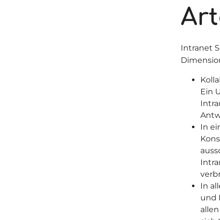
Art
Intranet S
Dimension
Koll
Ein U
Intr
Antw
In e
Kons
auss
Intr
verbr
In al
und 
alle