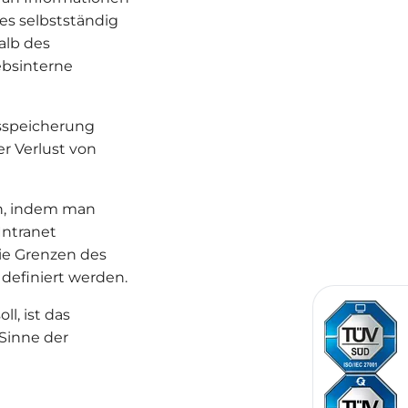
s selbstständig
alb des
ebsinterne
nsspeicherung
r Verlust von
en, indem man
Intranet
ie Grenzen des
definiert werden.
l, ist das
Sinne der