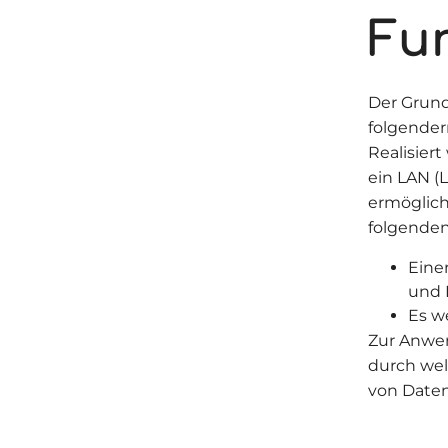
Fu
Der Grund
folgender
Realisier
ein LAN (
ermöglich
folgende
Eine
und 
Es w
Zur Anwe
durch wel
von Daten