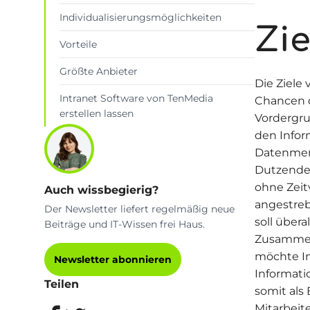
Individualisierungsmöglichkeiten
Zie
Vorteile
Größte Anbieter
Die Ziele 
Intranet Software von TenMedia
Chancen 
erstellen lassen
Vordergru
den Info
Datenmen
Dutzende,
ohne Zeit
Auch wissbegierig?
angestreb
Der Newsletter liefert regelmäßig neue
soll über
Beiträge und IT-Wissen frei Haus.
Zusammena
möchte Int
Newsletter abonnieren
Informati
Teilen
somit als
Mitarbeit