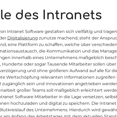
le des Intranets
von Intranet Software gestalten sich vielfältig und trage
der
Digitalisierung
zunutze machend, steht der Anspru
nd, eine Plattform zu schaffen, welche über verschiedene
rmationsaustausch, die Kommunikation und das Manag
gen innerhalb eines Unternehmens maßgeblich besch
 Hunderte oder sogar Tausende Mitarbeiter sollen über 
verzögerung und ohne größeren Aufwand auf alle für di
te Wertschöpfung relevanten Informationen zugreifen
all zugänglich sein und Innovationen angetrieben werden
rbeit großer Teams soll maßgeblich erleichtert werde
ranet Software Mitarbeiter in die Lage versetzen, selbst
onen hochzuladen und digital zu speichern. Die Intranet
 Blutkreislauf des Unternehmens. Hierdurch wird gewährle
er am Anfang des Arbeitstages mit dem aktuellen Stand