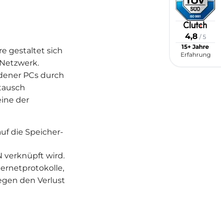
4,8
/ 5
15+ Jahre
 gestaltet sich
Erfahrung
 Netzwerk.
edener PCs durch
stausch
eine der
uf die Speicher-
N verknüpft wird.
rnetprotokolle,
egen den Verlust