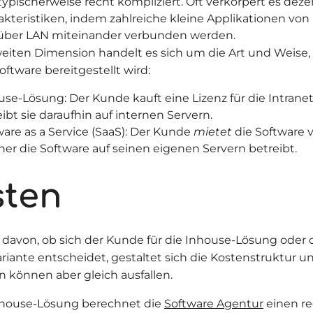
typischerweise recht kompliziert. Oft verkörpert es deze
akteristiken, indem zahlreiche kleine Applikationen von
über LAN miteinander verbunden werden.
weiten Dimension handelt es sich um die Art und Weise,
oftware bereitgestellt wird:
use-Lösung: Der Kunde kauft eine Lizenz für die Intrane
ibt sie daraufhin auf internen Servern.
ware as a Service (SaaS): Der Kunde
mietet
die Software 
her die Software auf seinen eigenen Servern betreibt.
sten
davon, ob sich der Kunde für die Inhouse-Lösung oder d
riante entscheidet, gestaltet sich die Kostenstruktur un
 können aber gleich ausfallen.
nhouse-Lösung berechnet die
Software Agentur
einen r