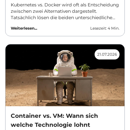
Kubernetes vs. Docker wird oft als Entscheidung
zwischen zwei Alternativen dargestellt.
Tatsächlich lösen die beiden unterschiedliche
Aufgaben und werden in vielen Umgebungen
Weiterlesen...
Lesezeit: 4 Min.
gemeinsam eingesetzt. Dieser Beitrag ordnet
ein, was Docker leistet, wo Kubernetes ansetzt
und ab wann sich der Aufwand einer
vollwertigen Orchestrierung überhaupt rechnet.
21.07.2026
Container vs. VM: Wann sich
welche Technologie lohnt