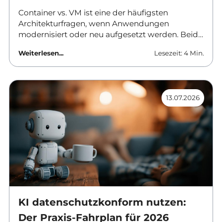
Container vs. VM ist eine der häufigsten
Architekturfragen, wenn Anwendungen
modernisiert oder neu aufgesetzt werden. Beide
Ansätze trennen Software von der
Weiterlesen...
Lesezeit: 4 Min.
darunterliegenden Hardware, aber sie tun es auf
unterschiedlichen Ebenen und mit
unterschiedlichen Folgen für Betrieb, Sicherheit
und Kosten. Dieser Beitrag ordnet die
13.07.2026
Unterschiede ein und nennt Kriterien für die
Auswahl.
KI datenschutzkonform nutzen:
Der Praxis-Fahrplan für 2026