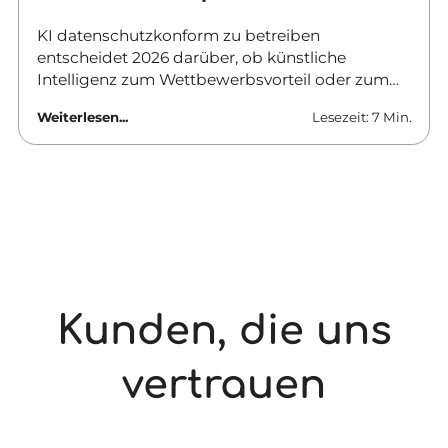
KI datenschutzkonform zu betreiben
entscheidet 2026 darüber, ob künstliche
Intelligenz zum Wettbewerbsvorteil oder zum
Haftungsrisiko wird. Verantwortliche in
Weiterlesen...
Lesezeit: 7 Min.
Unternehmen und Behörden brauchen klare
Antworten: Welche Tools sind erlaubt, was
ändert sich zum August, und wie lässt sich KI-
Datenschutz im Unternehmen praktisch
umsetzen? Dieser Beitrag liefert den Fahrplan
für den Alltag.
Kunden, die uns
vertrauen