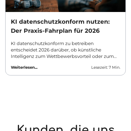
KI datenschutzkonform nutzen:
Der Praxis-Fahrplan für 2026
KI datenschutzkonform zu betreiben
entscheidet 2026 darüber, ob künstliche
Intelligenz zum Wettbewerbsvorteil oder zum
Haftungsrisiko wird. Verantwortliche in
Weiterlesen...
Lesezeit: 7 Min.
Unternehmen und Behörden brauchen klare
Antworten: Welche Tools sind erlaubt, was
ändert sich zum August, und wie lässt sich KI-
Datenschutz im Unternehmen praktisch
umsetzen? Dieser Beitrag liefert den Fahrplan
für den Alltag.
Kunden, die uns