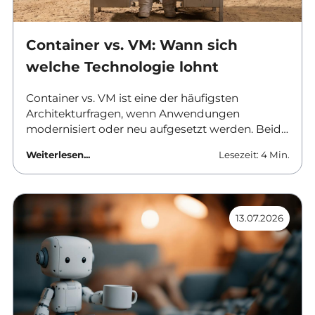
Container vs. VM: Wann sich
welche Technologie lohnt
Container vs. VM ist eine der häufigsten
Architekturfragen, wenn Anwendungen
modernisiert oder neu aufgesetzt werden. Beide
Ansätze trennen Software von der
Weiterlesen...
Lesezeit: 4 Min.
darunterliegenden Hardware, aber sie tun es auf
unterschiedlichen Ebenen und mit
unterschiedlichen Folgen für Betrieb, Sicherheit
und Kosten. Dieser Beitrag ordnet die
13.07.2026
Unterschiede ein und nennt Kriterien für die
Auswahl.