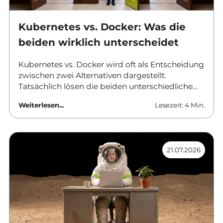
Kubernetes vs. Docker: Was die
beiden wirklich unterscheidet
Kubernetes vs. Docker wird oft als Entscheidung
zwischen zwei Alternativen dargestellt.
Tatsächlich lösen die beiden unterschiedliche
Aufgaben und werden in vielen Umgebungen
Weiterlesen...
Lesezeit: 4 Min.
gemeinsam eingesetzt. Dieser Beitrag ordnet
ein, was Docker leistet, wo Kubernetes ansetzt
und ab wann sich der Aufwand einer
vollwertigen Orchestrierung überhaupt rechnet.
21.07.2026