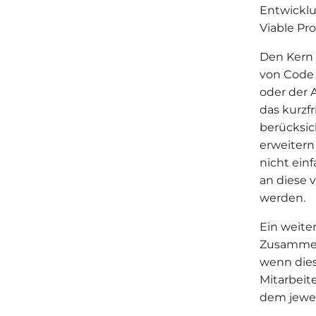
Entwickl
Viable Pr
Den Kern 
von Code 
oder der 
das kurzf
berücksic
erweitern
nicht ein
an diese 
werden.
Ein weiter
Zusammena
wenn diese
Mitarbeit
dem jewei