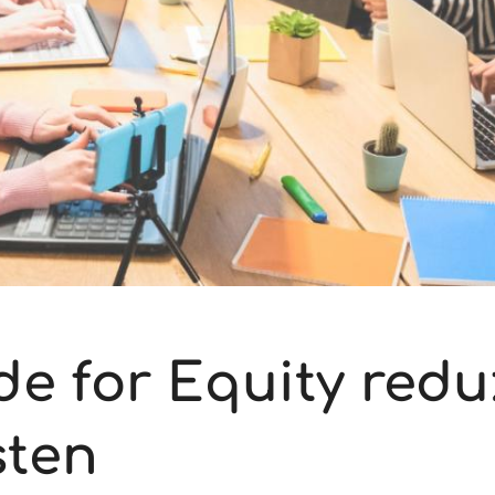
e for Equity redu
sten