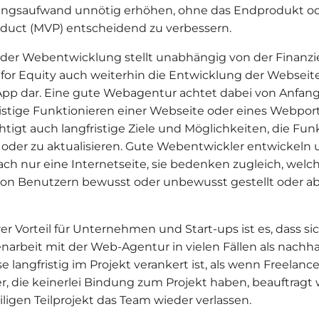
ungsaufwand unnötig erhöhen, ohne das Endprodukt o
oduct (MVP) entscheidend zu verbessern.
der Webentwicklung stellt unabhängig von der Finanzi
for Equity auch weiterhin die Entwicklung der Webseit
App dar. Eine gute Webagentur achtet dabei von Anfang 
ristige Funktionieren einer Webseite oder eines Webport
htigt auch langfristige Ziele und Möglichkeiten, die Fun
 oder zu aktualisieren. Gute Webentwickler entwickeln 
fach nur eine Internetseite, sie bedenken zugleich, wel
von Benutzern bewusst oder unbewusst gestellt oder abe
er Vorteil für Unternehmen und Start-ups ist es, dass si
rbeit mit der Web-Agentur in vielen Fällen als nachhal
 langfristig im Projekt verankert ist, als wenn Freelanc
er, die keinerlei Bindung zum Projekt haben, beauftrag
ligen Teilprojekt das Team wieder verlassen.