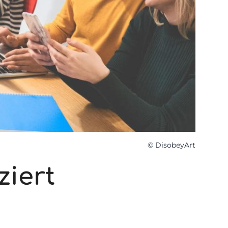
© DisobeyArt
ziert