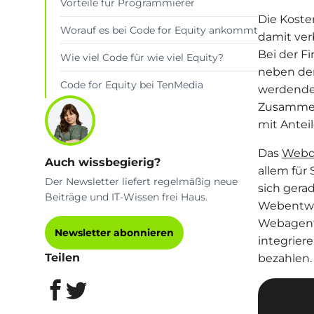
Vorteile für Programmierer
Die Koste
Worauf es bei Code for Equity ankommt
damit ver
Bei der F
Wie viel Code für wie viel Equity?
neben den
Code for Equity bei TenMedia
werdende 
Zusammenh
mit Antei
Das
Webd
Auch wissbegierig?
allem für
Der Newsletter liefert regelmäßig neue
sich gera
Beiträge und IT-Wissen frei Haus.
Webentwic
Webagentu
Newsletter abonnieren
integrier
Teilen
bezahlen.