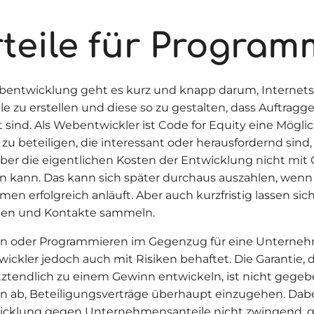
teile für Program
bentwicklung geht es kurz und knapp darum, Internets
e zu erstellen und diese so zu gestalten, dass Auftrag
 sind. Als Webentwickler ist Code for Equity eine Möglic
 zu beteiligen, die interessant oder herausfordernd sin
ber die eigentlichen Kosten der Entwicklung nicht mi
en kann. Das kann sich später durchaus auszahlen, wenn
en erfolgreich anläuft. Aber auch kurzfristig lassen sic
gen und Kontakte sammeln.
ln oder Programmieren im Gegenzug für eine Unterne
twickler jedoch auch mit Risiken behaftet. Die Garantie, d
etztendlich zu einem Gewinn entwickeln, ist nicht gegeb
on ab, Beteiligungsverträge überhaupt einzugehen. Dab
klung gegen Unternehmensanteile nicht zwingend, gä