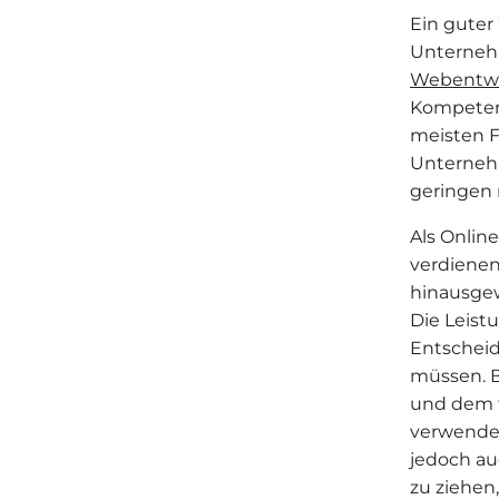
Ein guter 
Unternehm
Webentwi
Kompetenz
meisten F
Unternehm
geringen 
Als Onlin
verdienen
hinausgew
Die Leist
Entscheid
müssen. B
und dem t
verwendet
jedoch au
zu ziehen