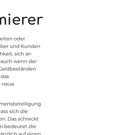
mierer
eiten oder
geber und Kunden
hkeit, sich an
d, auch wenn der
t Geldbeständen
 das
h neue
hmensbeteiligung
ass sich die
en. Das schreckt
ei bedeutet die
nzlich auf einen