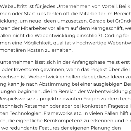
Webauftritt ist für jedes Unternehmen von Vorteil. Bei k
en oder Start-ups fehlen oft die Mitarbeiter im Bereic
cklung
, um neue Ideen umzusetzen. Gerade bei Gründ
en der Mitarbeiter vor allem auf dem Kerngeschäft, we
ällen nicht die Webentwicklung einschließt. Coding for E
en eine Möglichkeit, qualitativ hochwertige Webentw
monetären Kosten zu erhalten.
eunternehmen lässt sich in der Anfangsphase meist ers
 oder Investoren gewinnen, wenn das Projekt über die 
achsen ist. Webentwickler helfen dabei, diese Ideen zu 
ung kann je nach Abstimmung bei einer ausgiebigen Be
ungen beginnen, die im Bereich der Webentwicklung 
eispielsweise zu projektrelevanten Fragen zu dem tec
echnisch Ratsamen oder aber bei konkreten Fragestel
en Technologien, Frameworks etc. In vielen Fällen hilft 
ch, die eigentliche Kernkompetenz zu erkennen und eine
, wo redundante Features der eigenen Planung den