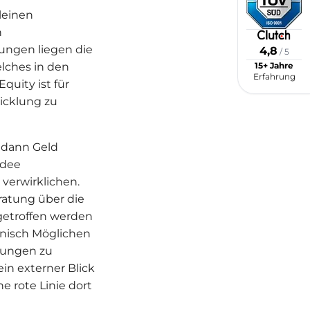
leinen
h
ungen liegen die
4,8
/ 5
15+ Jahre
lches in den
Erfahrung
quity ist für
icklung zu
t dann Geld
Idee
verwirklichen.
ratung über die
getroffen werden
hnisch Möglichen
lungen zu
ein externer Blick
 rote Linie dort