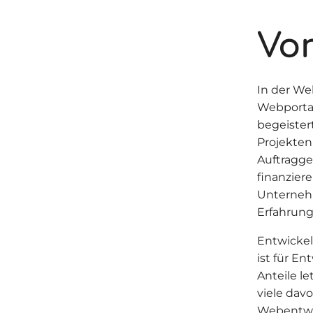
Vor
In der We
Webportal
begeistert
Projekten
Auftragge
finanzier
Unternehm
Erfahrun
Entwicke
ist für En
Anteile l
viele dav
Webentwic