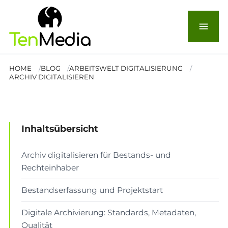
Archiv digitalisieren:
Leitfaden für Bestands-
menu
und Rechteinhaber
HOME
BLOG
ARBEITSWELT DIGITALISIERUNG
ARCHIV DIGITALISIEREN
© Ala
Lesezeit: 11 Min.
Inhaltsübersicht
ARBEITSWELT & DIGITALISIERUNG
Archiv digitalisieren für Bestands- und
Rechteinhaber
Bestandserfassung und Projektstart
Digitale Archivierung: Standards, Metadaten,
Qualität