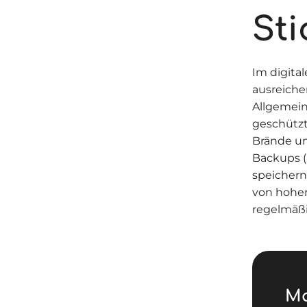
St
Im digita
ausreiche
Allgemein
geschützt
Brände un
Backups (
speichern
von hoher
regelmäßi
Ma