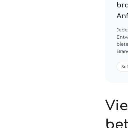
br
An
Jede
Entw
biet
Bran
So
Vie
bet