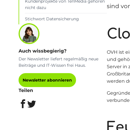
Kundenprojekte von TenMedia gehören
sind vo
nicht dazu
Stichwort Datensicherung
Cl
Auch wissbegierig?
OVH ist e
Der Newsletter liefert regelmäßig neue
und gehö
Beiträge und IT-Wissen frei Haus.
Server in
Großbritan
Newsletter abonnieren
werden du
Teilen
Gegründe
verbunden
Feu