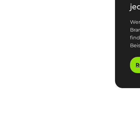
je
Wer
Bra
fin
Beis
R