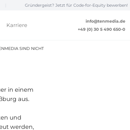
Gründergeist? Jetzt für Code-for-Equity bewerben! ☝️
|
rum in
on TenMedia
info@tenmedia.de
Karriere
+49 (0) 30 5 490 650-0
NMEDIA SIND NICHT
© fizkes
ÜBER UNS
uer in einem
ßburg aus.
ten und
reut werden,