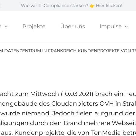
e wir IT-Compliance stärken? 👉 Hier klicken!
|
 einem Datenzent
Kundenprojekte v
n
Projekte
Über uns
Impulse
troffen
M DATENZENTRUM IN FRANKREICH KUNDENPROJEKTE VON TE
Nacht zum Mittwoch (10.03.2021) brach ein Fe
mengebäude des Cloudanbieters OVH in Stra
t wurde niemand. Jedoch fielen aufgrund der
digungen durch den Brand mehrere Websei
 aus. Kundenprojekte, die von TenMedia bet