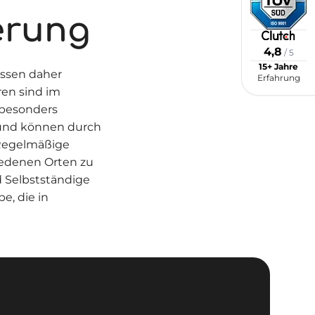
erung
4,8
/ 5
15+ Jahre
üssen daher
Erfahrung
ren sind im
 besonders
l und können durch
 Regelmäßige
iedenen Orten zu
d Selbstständige
e, die in