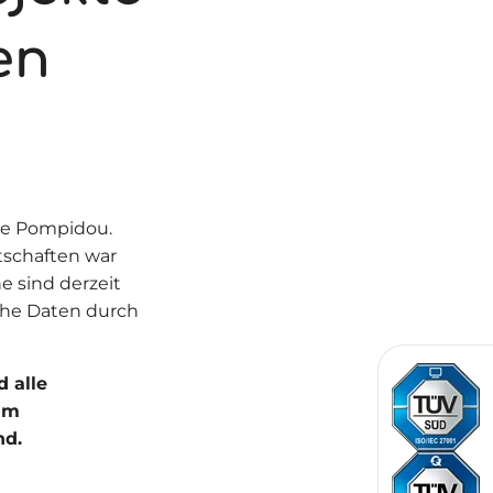
en
re Pompidou.
tschaften war
e sind derzeit
iche Daten durch
 alle
im
nd.