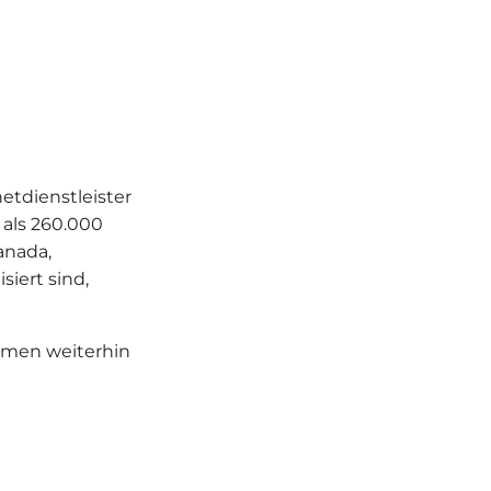
etdienstleister
als 260.000
anada,
siert sind,
hmen weiterhin