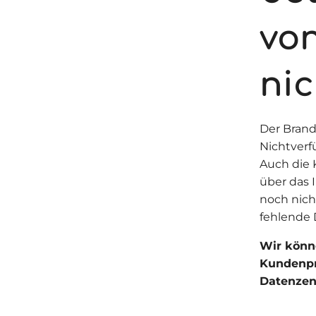
vo
ni
Der Brand 
Nichtverf
Auch die 
über das 
noch nich
fehlende
Wir könn
Kundenpr
Datenzent