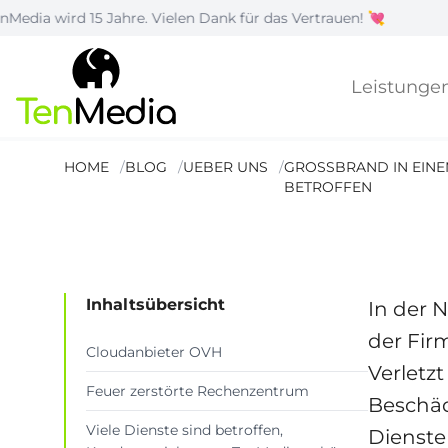
15 Jahre. Vielen Dank für das Vertrauen! 💘
|
Wi
Großbrand in
Frankreich: 
Leistunge
sind nicht be
HOME
BLOG
UEBER UNS
GROSSBRAND IN EINE
BETROFFEN
Lesezeit: 2 Min.
Inhaltsübersicht
In der 
der Fir
Cloudanbieter OVH
Verletz
Feuer zerstörte Rechenzentrum
Beschä
Viele Dienste sind betroffen,
Dienste