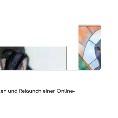
ten und Relaunch einer Online-
Notfal
Fallstud