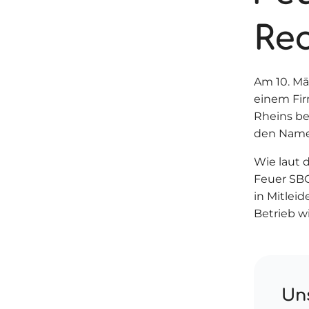
Re
Am 10. Mä
einem Fir
Rheins be
den Name
Wie laut 
Feuer SBG
in Mitlei
Betrieb w
Uns