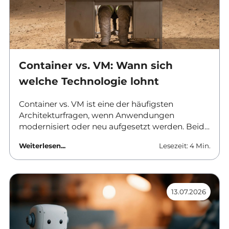
Container vs. VM: Wann sich
welche Technologie lohnt
Container vs. VM ist eine der häufigsten
Architekturfragen, wenn Anwendungen
modernisiert oder neu aufgesetzt werden. Beide
Ansätze trennen Software von der
Weiterlesen...
Lesezeit: 4 Min.
darunterliegenden Hardware, aber sie tun es auf
unterschiedlichen Ebenen und mit
unterschiedlichen Folgen für Betrieb, Sicherheit
und Kosten. Dieser Beitrag ordnet die
13.07.2026
Unterschiede ein und nennt Kriterien für die
Auswahl.