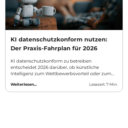
KI datenschutzkonform nutzen:
Der Praxis-Fahrplan für 2026
KI datenschutzkonform zu betreiben
entscheidet 2026 darüber, ob künstliche
Intelligenz zum Wettbewerbsvorteil oder zum
Haftungsrisiko wird. Verantwortliche in
Weiterlesen...
Lesezeit: 7 Min.
Unternehmen und Behörden brauchen klare
Antworten: Welche Tools sind erlaubt, was
ändert sich zum August, und wie lässt sich KI-
Datenschutz im Unternehmen praktisch
umsetzen? Dieser Beitrag liefert den Fahrplan
für den Alltag.