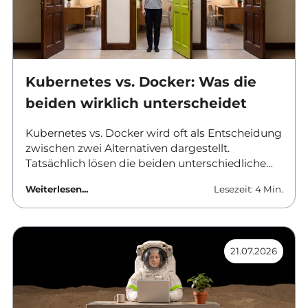
Kubernetes vs. Docker: Was die
beiden wirklich unterscheidet
Kubernetes vs. Docker wird oft als Entscheidung
zwischen zwei Alternativen dargestellt.
Tatsächlich lösen die beiden unterschiedliche
Aufgaben und werden in vielen Umgebungen
Weiterlesen...
Lesezeit: 4 Min.
gemeinsam eingesetzt. Dieser Beitrag ordnet
ein, was Docker leistet, wo Kubernetes ansetzt
und ab wann sich der Aufwand einer
vollwertigen Orchestrierung überhaupt rechnet.
21.07.2026