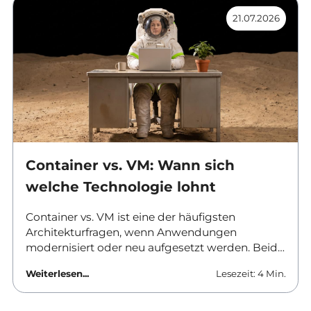
vollwertigen Orchestrierung überhaupt rechnet.
21.07.2026
Container vs. VM: Wann sich
welche Technologie lohnt
Container vs. VM ist eine der häufigsten
Architekturfragen, wenn Anwendungen
modernisiert oder neu aufgesetzt werden. Beide
Ansätze trennen Software von der
Weiterlesen...
Lesezeit: 4 Min.
darunterliegenden Hardware, aber sie tun es auf
unterschiedlichen Ebenen und mit
unterschiedlichen Folgen für Betrieb, Sicherheit