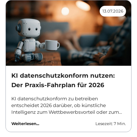
und Kosten. Dieser Beitrag ordnet die
13.07.2026
Unterschiede ein und nennt Kriterien für die
Auswahl.
KI datenschutzkonform nutzen:
Der Praxis-Fahrplan für 2026
KI datenschutzkonform zu betreiben
entscheidet 2026 darüber, ob künstliche
Intelligenz zum Wettbewerbsvorteil oder zum
Haftungsrisiko wird. Verantwortliche in
Weiterlesen...
Lesezeit: 7 Min.
Unternehmen und Behörden brauchen klare
Antworten: Welche Tools sind erlaubt, was