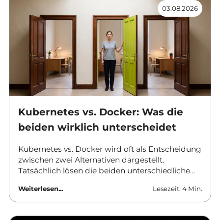
03.08.2026
Kubernetes vs. Docker: Was die
beiden wirklich unterscheidet
Kubernetes vs. Docker wird oft als Entscheidung
zwischen zwei Alternativen dargestellt.
Tatsächlich lösen die beiden unterschiedliche
Aufgaben und werden in vielen Umgebungen
Weiterlesen...
Lesezeit: 4 Min.
gemeinsam eingesetzt. Dieser Beitrag ordnet
ein, was Docker leistet, wo Kubernetes ansetzt
und ab wann sich der Aufwand einer