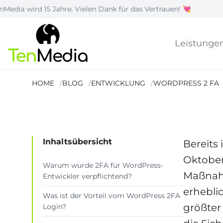
d 15 Jahre. Vielen Dank für das Vertrauen! 💘
|
Leistunge
WordPress: 2FA
HOME
BLOG
ENTWICKLUNG
WORDPRESS 2 FA
Lesezeit: 5 Min.
Inhaltsübersicht
Bereits
Oktober
Warum wurde 2FA für WordPress-
Maßnahm
Entwickler verpflichtend?
erhebli
Was ist der Vorteil vom WordPress 2FA
größter
Login?