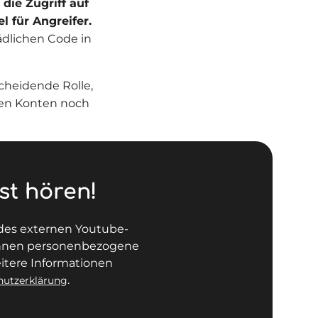
die Zugriff auf
l für Angreifer.
ädlichen Code in
scheidende Rolle,
llen Konten noch
st hören!
 des externen Youtube-
können personenbezogene
itere Informationen
.
hutzerklärung