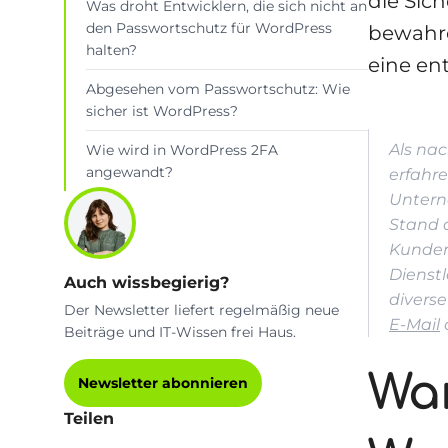
die Sic
Was droht Entwicklern, die sich nicht an
den Passwortschutz für WordPress
bewahre
halten?
eine en
Abgesehen vom Passwortschutz: Wie
sicher ist WordPress?
Als nac
Wie wird in WordPress 2FA
angewandt?
erfahr
Untern
Stand d
Kunden
Dienst
Auch wissbegierig?
divers
Der Newsletter liefert regelmäßig neue
E-Mail
Beiträge und IT-Wissen frei Haus.
Wa
Newsletter abonnieren
Teilen