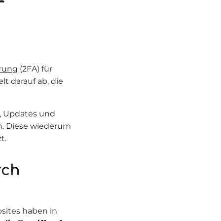
r
erung
(2FA) für
t darauf ab, die
t, Updates und
. Diese wiederum
t.
rch
sites haben in