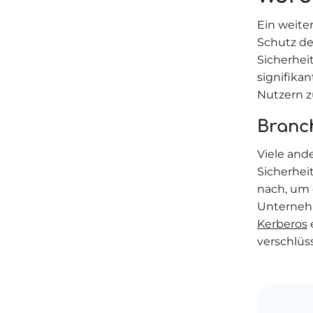
Ein weiter
Schutz de
Sicherhei
signifika
Nutzern z
Branc
Viele and
Sicherhei
nach, um 
Unterneh
Kerberos
verschlüss