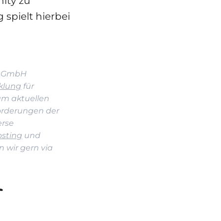
ity zu
spielt hierbei
ia GmbH
klung
für
am aktuellen
forderungen der
erse
sting
und
 wir gern via
r