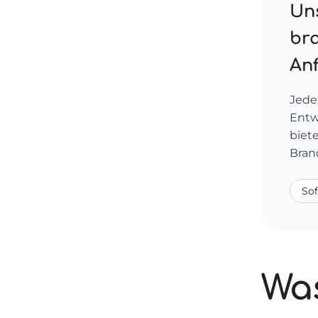
Uns
br
An
Jede
Entw
biet
Bran
So
Was