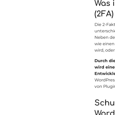
Was i
(2FA)
Die 2-Fak
unterschi
Neben dem
wie einen
wird, ode
Durch di
wird eine
Entwickl
WordPress
von Plugi
Schu
Word