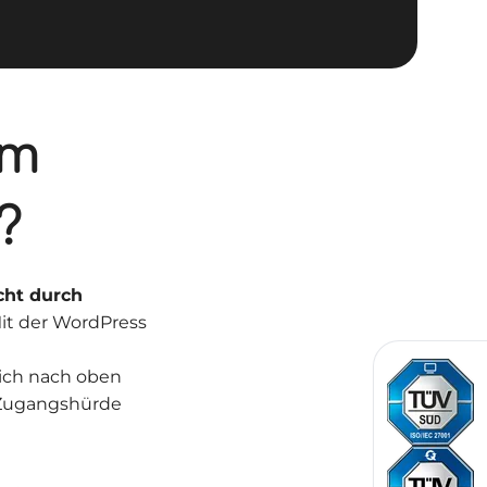
om
?
icht durch
it der WordPress
lich nach oben
e Zugangshürde