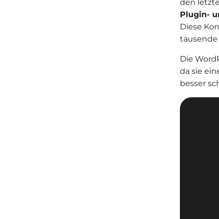
den letz
Plugin- u
Diese Kon
tausende 
Die WordP
da sie ei
besser sc