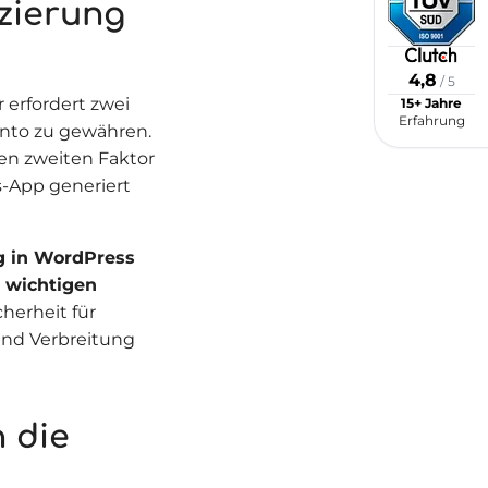
izierung
4,8
/ 5
15+ Jahre
 erfordert zwei
Erfahrung
onto zu gewähren.
en zweiten Faktor
s-App generiert
g in WordPress
u wichtigen
cherheit für
und Verbreitung
 die