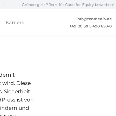
Gründergeist? Jetzt für Code-for-Equity bewerben! ☝️
info@tenmedia.de
Karriere
 Entwickler
+49 (0) 30 5 490 650-0
© Syda Productions
ENTWICKLUNG
dem 1.
 wird. Diese
-Sicherheit
Press ist von
hindern und