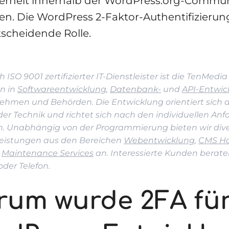
herheit innerhalb der WordPress.org-Commun
n. Die WordPress 2-Faktor-Authentifizierung 
tscheidende Rolle.
h ISO 9001 zertifizierter IT-Dienstleister ist die TenMed
en in
Softwareentwicklung
,
Datenbank-
und
API-Entwic
ehmen und Behörden. Die Entwicklung orientiert sich 
er Technik und richtet sich nach den individuellen An
. Unabhängig von der Programmierung bieten wir div
leistungen aus den Bereichen
Webentwicklung
,
CMS Ho
e
Maintenance Services
an. Interessierte Kunden beraten
oder Telefon.
rum wurde 2FA fü