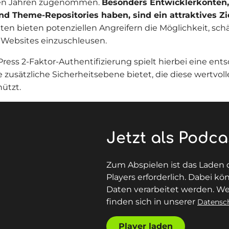
ten Jahren zugenommen.
Besonders Entwicklerkonten, 
nd Theme-Repositories haben, sind ein attraktives Zie
ten bieten potenziellen Angreifern die Möglichkeit, sch
Websites einzuschleusen.
ress 2-Faktor-Authentifizierung spielt hierbei eine ent
ne zusätzliche Sicherheitsebene bietet, die diese wertvo
hützt.
Jetzt als Podca
Zum Abspielen ist das Laden
Players erforderlich. Dabei 
Daten verarbeitet werden. We
finden sich in unserer
Datensc
Player laden