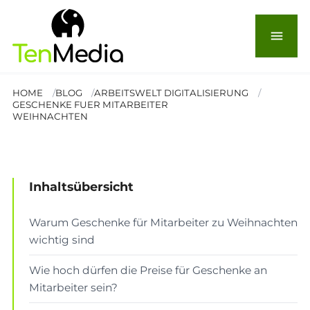
Geschenke für Mitarbeiter
menu
zu Weihnachten: Tipps und
Regeln
HOME
BLOG
ARBEITSWELT DIGITALISIERUNG
GESCHENKE FUER MITARBEITER
WEIHNACHTEN
© tigercat_lpg
Lesezeit: 10 Min.
Inhaltsübersicht
ARBEITSWELT & DIGITALISIERUNG
Warum Geschenke für Mitarbeiter zu Weihnachten
wichtig sind
Wie hoch dürfen die Preise für Geschenke an
Mitarbeiter sein?