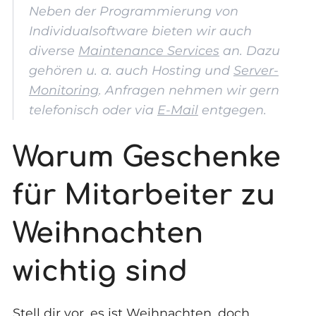
Neben der Programmierung von
Individualsoftware bieten wir auch
diverse
Maintenance Services
an. Dazu
gehören u. a. auch Hosting und
Server-
Monitoring
. Anfragen nehmen wir gern
telefonisch oder via
E-Mail
entgegen.
Warum Geschenke
für Mitarbeiter zu
Weihnachten
wichtig sind
Stell dir vor, es ist Weihnachten, doch