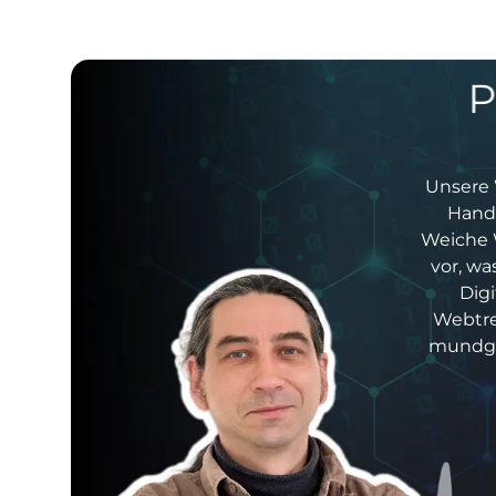
P
Unsere 
Hand.
Weiche 
vor, wa
Dig
Webtren
mundger