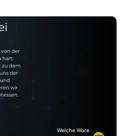
ei
 von der
 hart.
t zu dem
 uns der
 und
eren wir
itessen.