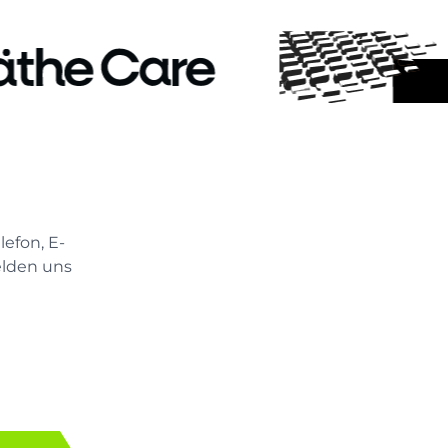
elefon, E-
elden uns