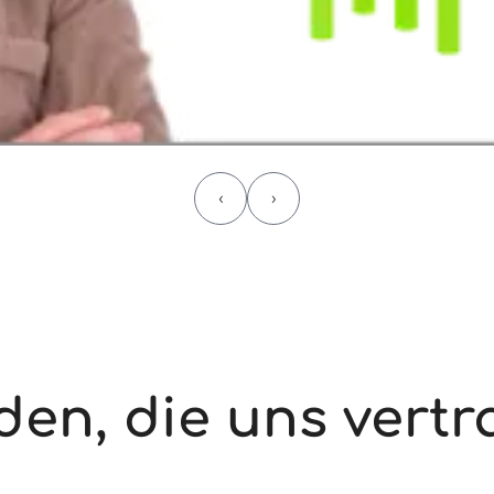
‹
›
en, die uns vert