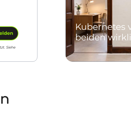
Kubernetes v
elden
beiden wirkl
zt. Siehe
en