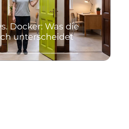
s. Docker: Was die
C
ich unterscheidet
T