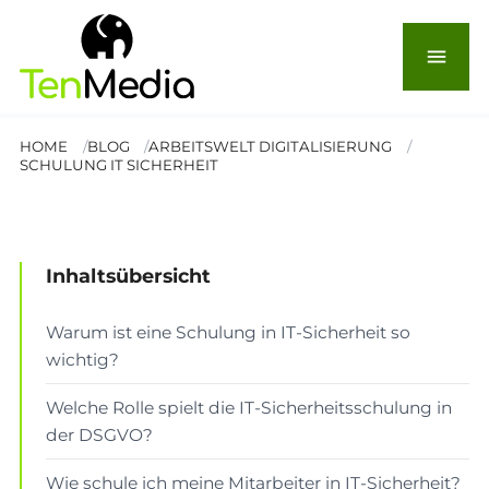
Schulung IT-Sicherheit –
Wie Unternehmen
menu
profitieren
HOME
BLOG
ARBEITSWELT DIGITALISIERUNG
SCHULUNG IT SICHERHEIT
© Seventyfour
Lesezeit: 7 Min.
Inhaltsübersicht
ARBEITSWELT & DIGITALISIERUNG
Warum ist eine Schulung in IT-Sicherheit so
wichtig?
Welche Rolle spielt die IT-Sicherheitsschulung in
der DSGVO?
Wie schule ich meine Mitarbeiter in IT-Sicherheit?